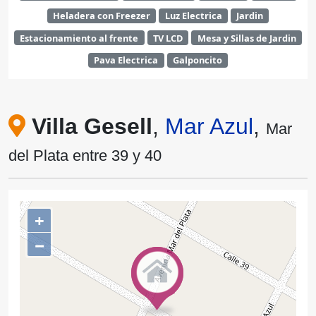
Heladera con Freezer
Luz Electrica
Jardin
Estacionamiento al frente
TV LCD
Mesa y Sillas de Jardin
Pava Electrica
Galponcito
Villa Gesell
,
Mar Azul
,
Mar
del Plata entre 39 y 40
+
−