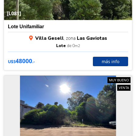
[L081]
Lote Unifamiliar
Villa Gesell
, zona
Las Gaviotas
Lote
de 0
m2
48000
más info
U$S
.-
MUY BUENO
VENTA