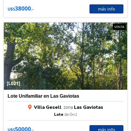
38000
más info
U$S
.-
VENTA
[L021]
Lote Unifamiliar en Las Gaviotas
Villa Gesell
, zona
Las Gaviotas
Lote
de 0
m2
50000
más info
U$S
.-