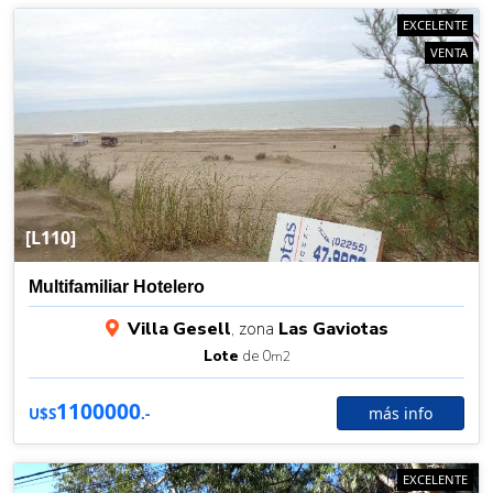
EXCELENTE
VENTA
[L110]
Multifamiliar Hotelero
Villa Gesell
, zona
Las Gaviotas
Lote
de 0
m2
1100000
más info
U$S
.-
EXCELENTE