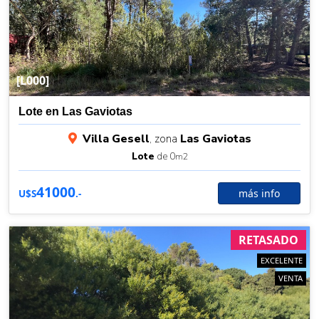
[L000]
Lote en Las Gaviotas
Villa Gesell
, zona
Las Gaviotas
Lote
de 0
m2
41000
más info
U$S
.-
RETASADO
EXCELENTE
VENTA