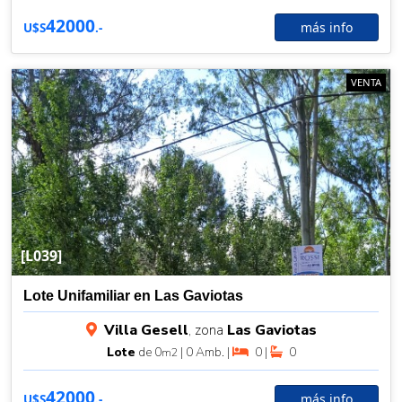
42000
más info
U$S
.-
VENTA
[L039]
Lote Unifamiliar en Las Gaviotas
Villa Gesell
, zona
Las Gaviotas
Lote
de 0
| 0 Amb. |
0 |
0
m2
42000
más info
U$S
.-