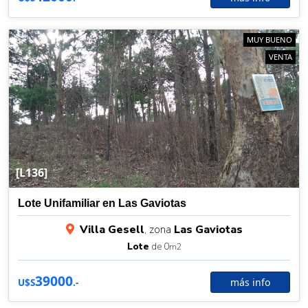
MUY BUENO
VENTA
[L136]
Lote Unifamiliar en Las Gaviotas
Villa Gesell
, zona
Las Gaviotas
Lote
de 0
m2
39000
más info
U$S
.-