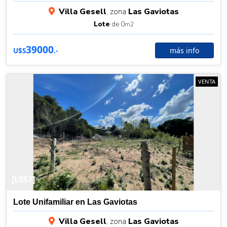
Villa Gesell
, zona
Las Gaviotas
Lote
de 0
m2
39000
más info
U$S
.-
VENTA
[L057]
Lote Unifamiliar en Las Gaviotas
Villa Gesell
, zona
Las Gaviotas