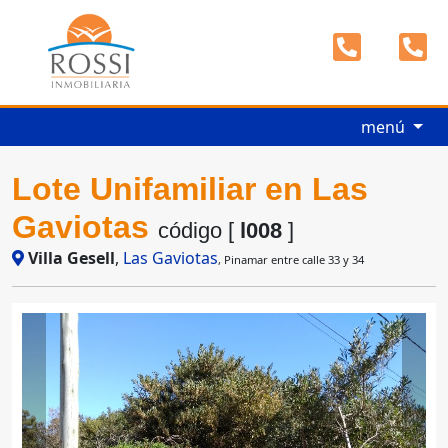
menú
Lote Unifamiliar en Las
Gaviotas
código [
l008
]
Villa Gesell
,
Las Gaviotas
, Pinamar entre calle 33 y 34