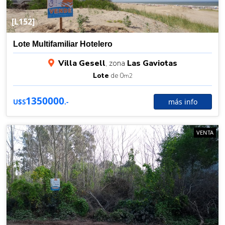
[L152]
Lote Multifamiliar Hotelero
Villa Gesell
, zona
Las Gaviotas
Lote
de 0
m2
1350000
más info
U$S
.-
VENTA