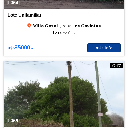
[L064]
Lote Unifamiliar
Villa Gesell
, zona
Las Gaviotas
Lote
de 0
m2
35000
más info
U$S
.-
VENTA
[L069]