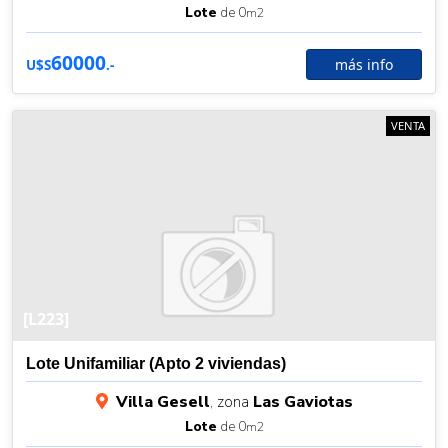
Lote
de 0
m2
60000
más info
U$S
.-
VENTA
[L223]
Lote Unifamiliar (Apto 2 viviendas)
Villa Gesell
, zona
Las Gaviotas
Lote
de 0
m2