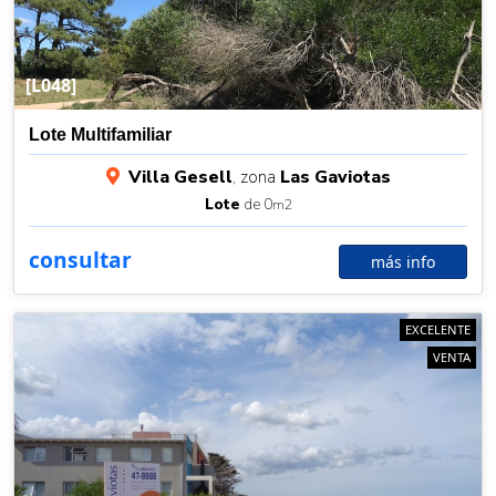
[L048]
Lote Multifamiliar
Villa Gesell
, zona
Las Gaviotas
Lote
de 0
m2
consultar
más info
EXCELENTE
VENTA