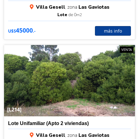
Villa Gesell
, zona
Las Gaviotas
Lote
de 0
m2
45000
más info
U$S
.-
VENTA
[L214]
Lote Unifamiliar (Apto 2 viviendas)
Villa Gesell
, zona
Las Gaviotas