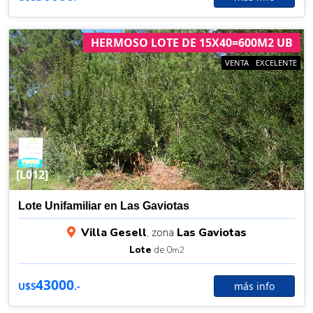
HERMOSO LOTE DE 15X40=600M2 UB
VENTA
EXCELENTE
[L012]
Lote Unifamiliar en Las Gaviotas
Villa Gesell
, zona
Las Gaviotas
Lote
de 0
m2
43000
más info
U$S
.-