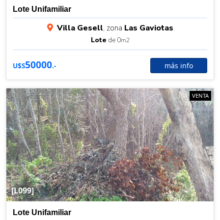
Lote Unifamiliar
Villa Gesell
, zona
Las Gaviotas
Lote
de 0
m2
50000
más info
U$S
.-
VENTA
[L099]
Lote Unifamiliar