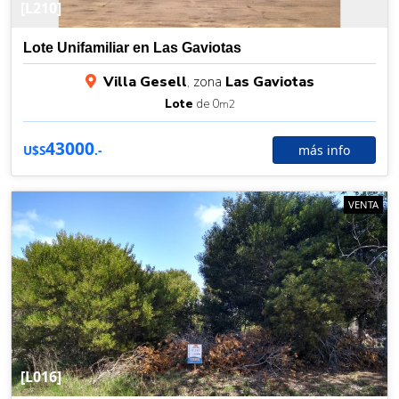
[L210]
Lote Unifamiliar en Las Gaviotas
Villa Gesell
, zona
Las Gaviotas
Lote
de 0
m2
43000
más info
U$S
.-
VENTA
[L016]