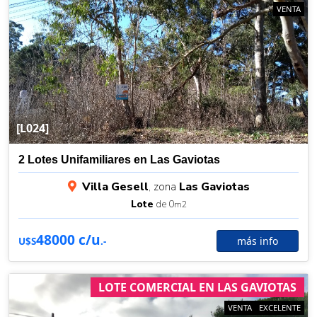
VENTA
[L024]
2 Lotes Unifamiliares en Las Gaviotas
Villa Gesell
, zona
Las Gaviotas
Lote
de 0
m2
48000 c/u
más info
U$S
.-
LOTE COMERCIAL EN LAS GAVIOTAS
VENTA
EXCELENTE