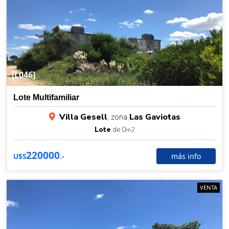
[L046]
Lote Multifamiliar
Villa Gesell
, zona
Las Gaviotas
Lote
de 0
m2
220000
más info
U$S
.-
VENTA