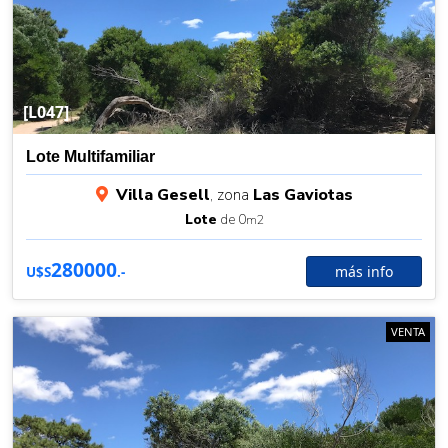
[L047]
Lote Multifamiliar
Villa Gesell
, zona
Las Gaviotas
Lote
de 0
m2
280000
más info
U$S
.-
VENTA