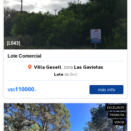
[L043]
Lote Comercial
Villa Gesell
, zona
Las Gaviotas
Lote
de 0
m2
110000
más info
U$S
.-
EXCELENTE
PERMUTA
VENTA