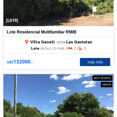
[L019]
Lote Residencial Multifamiliar RM/B
Villa Gesell
, zona
Las Gaviotas
Lote
de 0
| 0 Amb. |
0 |
0
m2
132000
más info
U$S
.-
MUY BUENO
VENTA