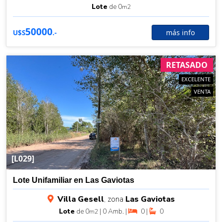
Lote
de 0
m2
50000
más info
U$S
.-
RETASADO
EXCELENTE
VENTA
[L029]
Lote Unifamiliar en Las Gaviotas
Villa Gesell
, zona
Las Gaviotas
Lote
de 0
| 0 Amb. |
0 |
0
m2