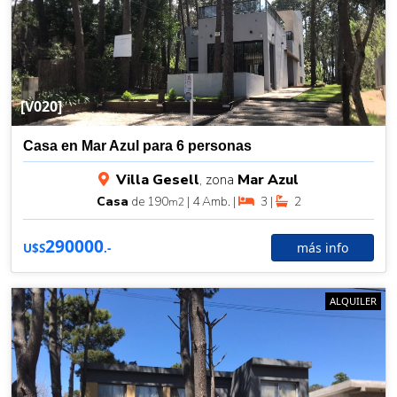
[V020]
Casa en Mar Azul para 6 personas
Villa Gesell
, zona
Mar Azul
Casa
de 190
| 4 Amb. |
3 |
2
m2
290000
más info
U$S
.-
ALQUILER