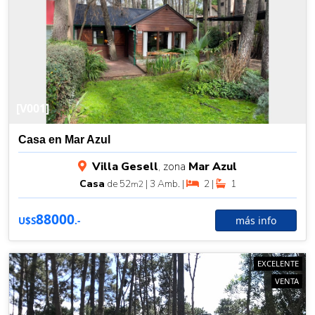
[V001]
Casa en Mar Azul
Villa Gesell
, zona
Mar Azul
Casa
de 52
| 3 Amb. |
2 |
1
m2
88000
más info
U$S
.-
EXCELENTE
VENTA