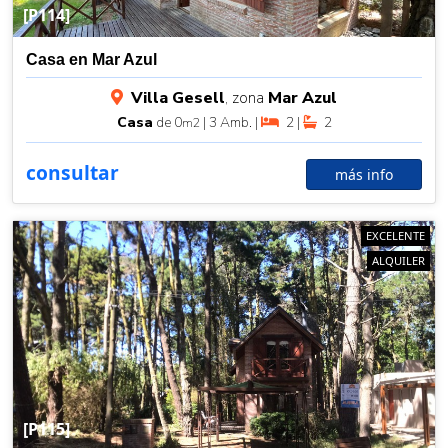
[P114]
Casa en Mar Azul
Villa Gesell
, zona
Mar Azul
Casa
de 0
| 3 Amb. |
2 |
2
m2
consultar
más info
EXCELENTE
ALQUILER
[P115]