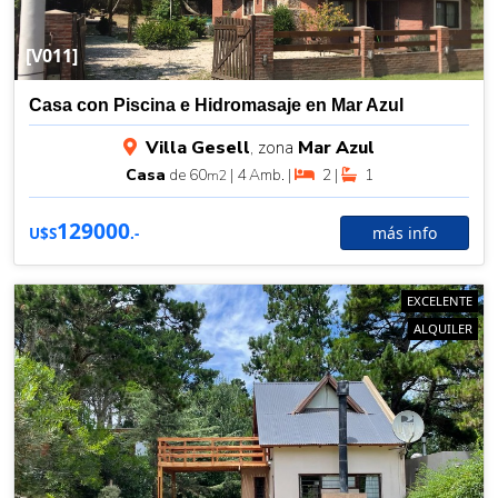
[V011]
Casa con Piscina e Hidromasaje en Mar Azul
Villa Gesell
, zona
Mar Azul
Casa
de 60
| 4 Amb. |
2 |
1
m2
129000
más info
U$S
.-
EXCELENTE
ALQUILER