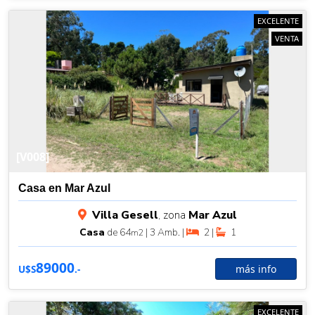
EXCELENTE
VENTA
[V008]
Casa en Mar Azul
Villa Gesell
, zona
Mar Azul
Casa
de 64
| 3 Amb. |
2 |
1
m2
89000
más info
U$S
.-
EXCELENTE