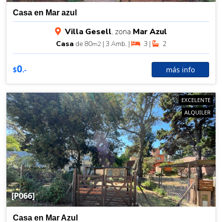
Casa en Mar azul
Villa Gesell
, zona
Mar Azul
Casa
de 80
| 3 Amb. |
3 |
2
m2
0
más info
$
.-
EXCELENTE
ALQUILER
[P066]
Casa en Mar Azul