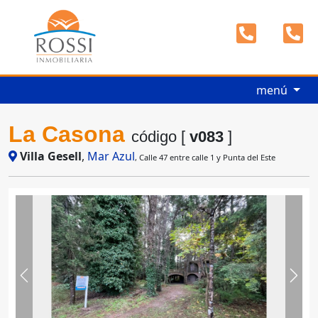
menú
La Casona
código [
v083
]
Villa Gesell
,
Mar Azul
, Calle 47 entre calle 1 y Punta del Este
Previous
Next