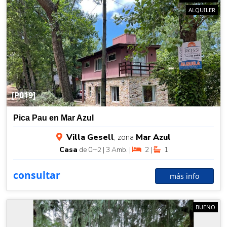
ALQUILER
[P019]
Pica Pau en Mar Azul
Villa Gesell
, zona
Mar Azul
Casa
de 0
| 3 Amb. |
2 |
1
m2
consultar
más info
BUENO