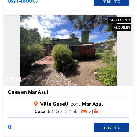
140000
más info
U$S
.-
MUY BUENO
ALQUILER
[P034]
Casa en Mar Azul
Villa Gesell
, zona
Mar Azul
Casa
de 50
| 3 Amb. |
2 |
1
m2
0
más info
.-