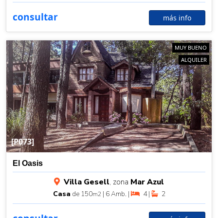
consultar
más info
MUY BUENO
ALQUILER
[P073]
El Oasis
Villa Gesell
, zona
Mar Azul
Casa
de 150
| 6 Amb. |
4 |
2
m2