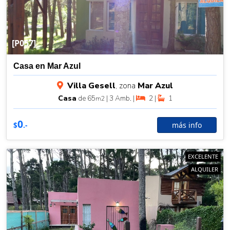
[P057]
Casa en Mar Azul
Villa Gesell
, zona
Mar Azul
Casa
de 65
| 3 Amb. |
2 |
1
m2
0
más info
$
.-
EXCELENTE
ALQUILER