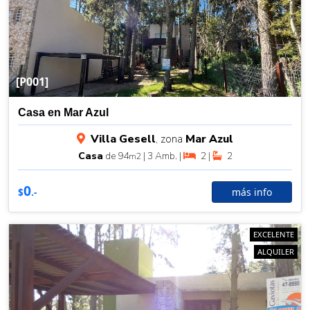
[P001]
Casa en Mar Azul
Villa Gesell
, zona
Mar Azul
Casa
de 94
| 3 Amb. |
2 |
2
m2
0
más info
$
.-
EXCELENTE
ALQUILER