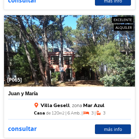
consultar
más info
EXCELENTE
ALQUILER
[P065]
Juan y María
Villa Gesell
, zona
Mar Azul
Casa
de 120
| 6 Amb. |
3 |
3
m2
consultar
más info