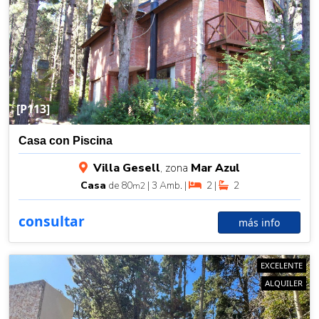
[P113]
Casa con Piscina
Villa Gesell
, zona
Mar Azul
Casa
de 80
| 3 Amb. |
2 |
2
m2
consultar
más info
EXCELENTE
ALQUILER