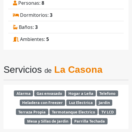
Personas:
8
Dormitorios:
3
Baños:
3
Ambientes:
5
Servicios
La Casona
de
Alarma
Gas envasado
Hogar a Leña
Telefono
Heladera con Freezer
Luz Electrica
Jardin
Terraza Propia
Termotanque Electrico
TV LCD
Mesa y Sillas de Jardin
Parrilla Techada