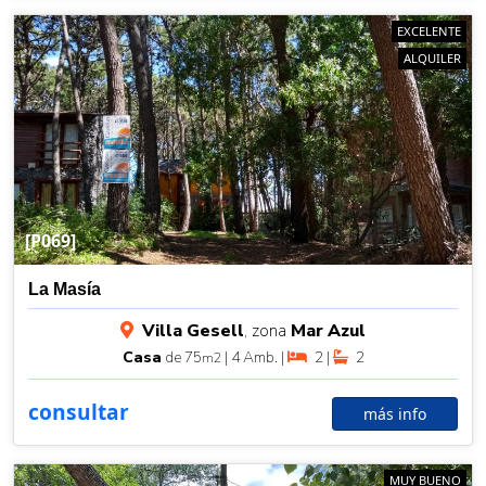
EXCELENTE
ALQUILER
[P069]
La Masía
Villa Gesell
, zona
Mar Azul
Casa
de 75
| 4 Amb. |
2 |
2
m2
consultar
más info
MUY BUENO