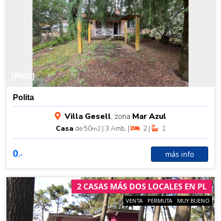
[P005]
Polita
Villa Gesell
, zona
Mar Azul
Casa
de 50
| 3 Amb. |
2 |
1
m2
0
más info
.-
2 CASAS MÁS DOS LOCALES EN PL
VENTA
PERMUTA
MUY BUENO