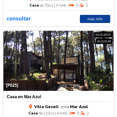
Casa
de 70
| 3 Amb. |
2 |
2
m2
consultar
más info
EXCELENTE
ALQUILER
[P025]
Casa en Mar Azul
Villa Gesell
, zona
Mar Azul
Casa
de 110
| 4 Amb. |
3 |
2
m2