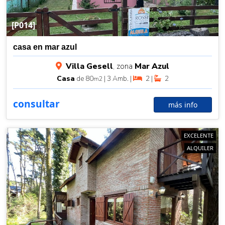
[P014]
casa en mar azul
Villa Gesell
, zona
Mar Azul
Casa
de 80
| 3 Amb. |
2 |
2
m2
consultar
más info
EXCELENTE
ALQUILER