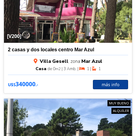
[V200]
2 casas y dos locales centro Mar Azul
Villa Gesell
, zona
Mar Azul
Casa
de 0
| 3 Amb. |
1 |
1
m2
340000
más info
U$S
.-
MUY BUENO
ALQUILER