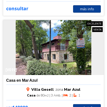
consultar
más info
EXCELENTE
VENTA
[V019]
Casa en Mar Azul
Villa Gesell
, zona
Mar Azul
Casa
de 80
| 3 Amb. |
2 |
1
m2