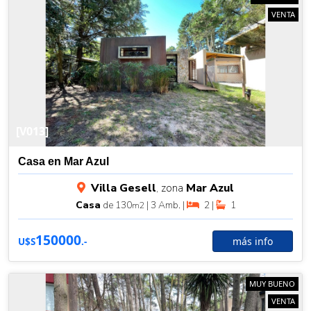
VENTA
[V013]
Casa en Mar Azul
Villa Gesell
, zona
Mar Azul
Casa
de 130
| 3 Amb. |
2 |
1
m2
150000
más info
U$S
.-
MUY BUENO
VENTA