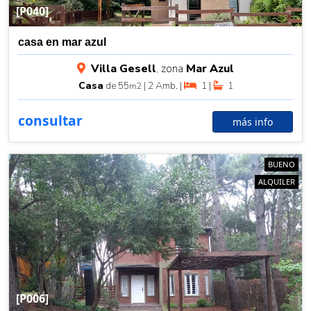
[P040]
casa en mar azul
Villa Gesell
, zona
Mar Azul
Casa
de 55
| 2 Amb. |
1 |
1
m2
consultar
más info
BUENO
ALQUILER
[P006]