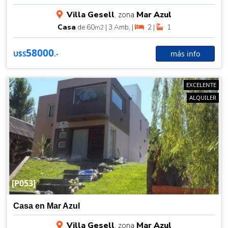
Villa Gesell
, zona
Mar Azul
Casa
de 60
| 3 Amb. |
2 |
1
m2
58000
más info
U$S
.-
EXCELENTE
ALQUILER
[P053]
Casa en Mar Azul
Villa Gesell
, zona
Mar Azul