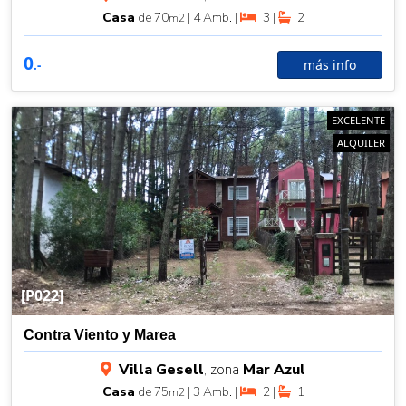
Casa
de 70
| 4 Amb. |
3 |
2
m2
0
más info
.-
EXCELENTE
ALQUILER
[P022]
Contra Viento y Marea
Villa Gesell
, zona
Mar Azul
Casa
de 75
| 3 Amb. |
2 |
1
m2