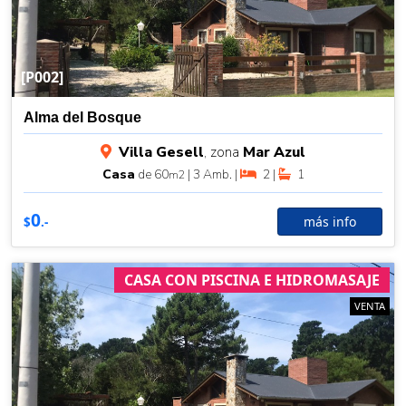
[P002]
Alma del Bosque
Villa Gesell
, zona
Mar Azul
Casa
de 60
| 3 Amb. |
2 |
1
m2
0
más info
$
.-
CASA CON PISCINA E HIDROMASAJE
VENTA