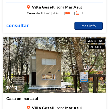
Villa Gesell
, zona
Mar Azul
Casa
de 100
| 4 Amb. |
3 |
3
m2
consultar
más info
MUY BUENO
ALQUILER
[P096]
Casa en mar azul
Villa Gesell
, zona
Mar Azul