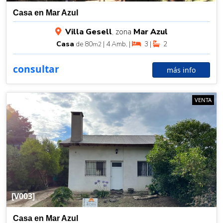
Casa en Mar Azul
Villa Gesell
, zona
Mar Azul
Casa
de 80
| 4 Amb. |
3 |
2
m2
consultar
más info
VENTA
[V003]
Casa en Mar Azul