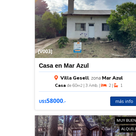
[V003]
Casa en Mar Azul
Villa Gesell
, zona
Mar Azul
Casa
de 60
| 3 Amb. |
2 |
1
m2
58000
más info
U$S
.-
MUY BUE
ALQUIL