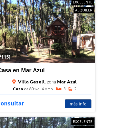
EXCELENTE
ALQUILER
P115]
Casa en Mar Azul
Villa Gesell
, zona
Mar Azul
Casa
de 80
| 4 Amb. |
3 |
2
m2
consultar
más info
EXCELENTE