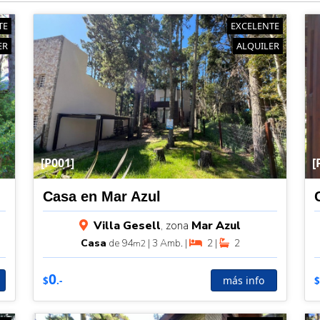
TE
EXCELENTE
ER
ALQUILER
[P001]
[
Casa en Mar Azul
Villa Gesell
, zona
Mar Azul
Casa
de 94
| 3 Amb. |
2 |
2
m2
0
más info
$
.-
$