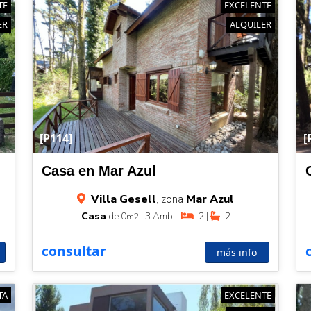
TE
EXCELENTE
ER
ALQUILER
[P114]
[
Casa en Mar Azul
Villa Gesell
, zona
Mar Azul
Casa
de 0
| 3 Amb. |
2 |
2
m2
consultar
más info
TA
EXCELENTE