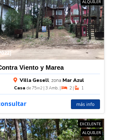
ALQUILER
P022]
Contra Viento y Marea
Villa Gesell
, zona
Mar Azul
Casa
de 75
| 3 Amb. |
2 |
1
m2
consultar
más info
EXCELENTE
ALQUILER