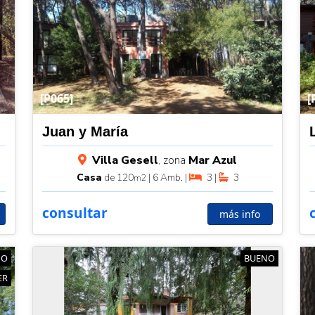
[P065]
[
Juan y María
Villa Gesell
, zona
Mar Azul
Casa
de 120
| 6 Amb. |
3 |
3
m2
consultar
más info
NO
BUENO
ER