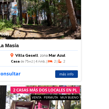
P069]
La Masía
Villa Gesell
, zona
Mar Azul
Casa
de 75
| 4 Amb. |
2 |
2
m2
consultar
más info
2 CASAS MÁS DOS LOCALES EN PL
VENTA
PERMUTA
MUY BUENO