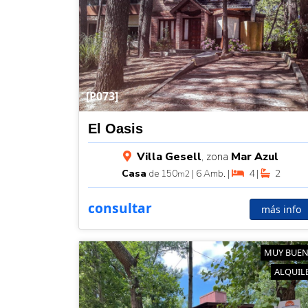
[P073]
El Oasis
Villa Gesell
, zona
Mar Azul
Casa
de 150
| 6 Amb. |
4 |
2
m2
consultar
más info
MUY BUE
ALQUIL