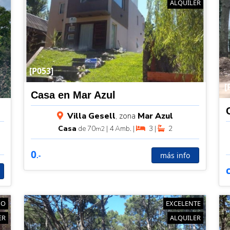
ALQUILER
[P053]
[
Casa en Mar Azul
Villa Gesell
, zona
Mar Azul
Casa
de 70
| 4 Amb. |
3 |
2
m2
0
más info
.-
NO
EXCELENTE
ER
ALQUILER