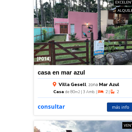
EXCELEN
ALQUIL
[P014]
casa en mar azul
Villa Gesell
, zona
Mar Azul
Casa
de 80
| 3 Amb. |
2 |
2
m2
consultar
más info
VEN