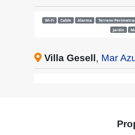
Wi-Fi
Cable
Alarma
Terreno Perimetra
Jardin
Me
Villa Gesell
,
Mar Azu
Pro