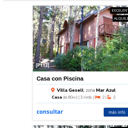
EXCELEN
ALQUIL
[P113]
Casa con Piscina
Villa Gesell
, zona
Mar Azul
Casa
de 80
| 3 Amb. |
2 |
2
m2
consultar
más info