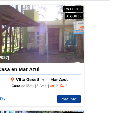
EXCELENTE
ALQUILER
P057]
Casa en Mar Azul
Villa Gesell
, zona
Mar Azul
Casa
de 65
| 3 Amb. |
2 |
1
m2
0
más info
.-