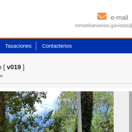
e-mail
inmobiliariarossi.gaviota
Tasaciones
Contactenos
o [
v019
]
te