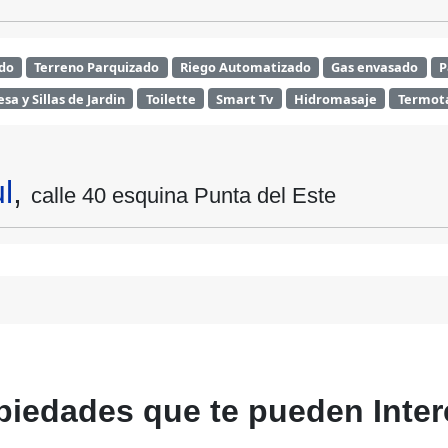
do
Terreno Parquizado
Riego Automatizado
Gas envasado
P
sa y Sillas de Jardin
Toilette
Smart Tv
Hidromasaje
Termot
l
,
calle 40 esquina Punta del Este
piedades
que te
pueden
Inter