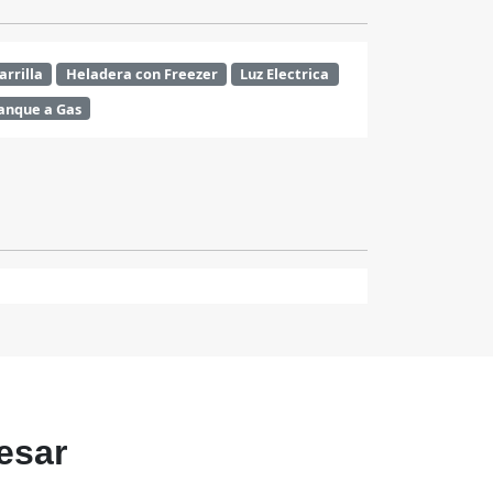
arrilla
Heladera con Freezer
Luz Electrica
anque a Gas
esar