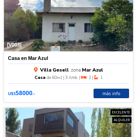
[V003]
Casa en Mar Azul
Villa Gesell
, zona
Mar Azul
Casa
de 60
| 3 Amb. |
2 |
1
m2
58000
más info
U$S
.-
EXCELENTE
ALQUILER