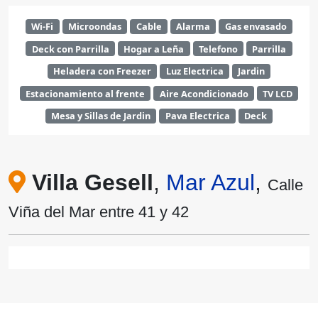
Wi-Fi
Microondas
Cable
Alarma
Gas envasado
Deck con Parrilla
Hogar a Leña
Telefono
Parrilla
Heladera con Freezer
Luz Electrica
Jardin
Estacionamiento al frente
Aire Acondicionado
TV LCD
Mesa y Sillas de Jardin
Pava Electrica
Deck
Villa Gesell
,
Mar Azul
,
Calle
Viña del Mar entre 41 y 42