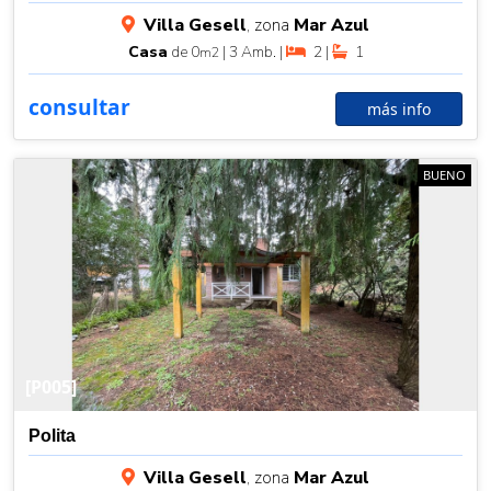
Villa Gesell
, zona
Mar Azul
Casa
de 0
| 3 Amb. |
2 |
1
m2
consultar
más info
BUENO
[P005]
Polita
Villa Gesell
, zona
Mar Azul