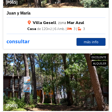
[P065]
Juan y María
Villa Gesell
, zona
Mar Azul
Casa
de 120
| 6 Amb. |
3 |
3
m2
consultar
más info
EXCELENTE
ALQUILER
[P069]