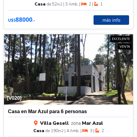
Casa
de 52
| 3 Amb. |
2 |
1
m2
88000
más info
U$S
.-
EXCELENTE
VENTA
[V020]
Casa en Mar Azul para 6 personas
Villa Gesell
, zona
Mar Azul
Casa
de 190
| 4 Amb. |
3 |
2
m2