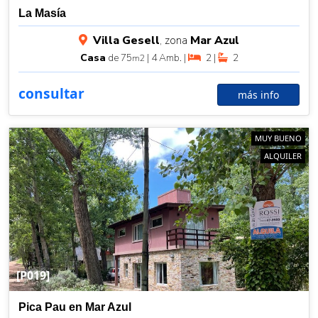
La Masía
Villa Gesell
, zona
Mar Azul
Casa
de 75
| 4 Amb. |
2 |
2
m2
consultar
más info
MUY BUENO
ALQUILER
[P019]
Pica Pau en Mar Azul