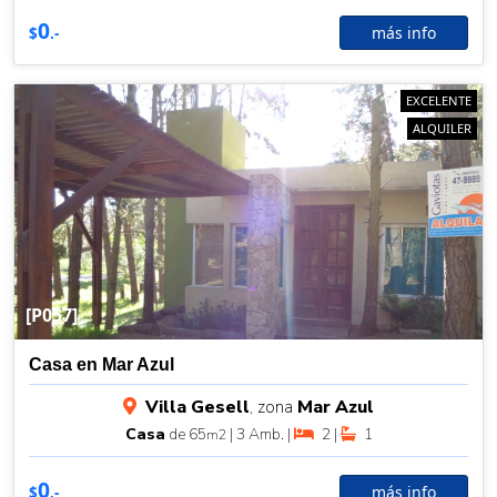
0
más info
$
.-
EXCELENTE
ALQUILER
[P057]
Casa en Mar Azul
Villa Gesell
, zona
Mar Azul
Casa
de 65
| 3 Amb. |
2 |
1
m2
0
más info
$
.-