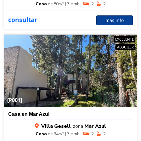
Casa
de 80
| 3 Amb. |
2 |
2
m2
consultar
más info
EXCELENTE
ALQUILER
[P001]
Casa en Mar Azul
Villa Gesell
, zona
Mar Azul
Casa
de 94
| 3 Amb. |
2 |
2
m2