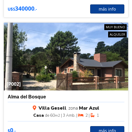
340000
más info
U$S
.-
MUY BUENO
ALQUILER
[P002]
Alma del Bosque
Villa Gesell
, zona
Mar Azul
Casa
de 60
| 3 Amb. |
2 |
1
m2
0
más info
$
.-