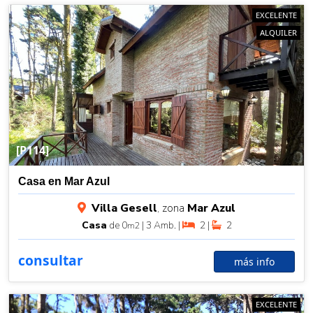
EXCELENTE
ALQUILER
[P114]
Casa en Mar Azul
Villa Gesell
, zona
Mar Azul
Casa
de 0
| 3 Amb. |
2 |
2
m2
consultar
más info
EXCELENTE