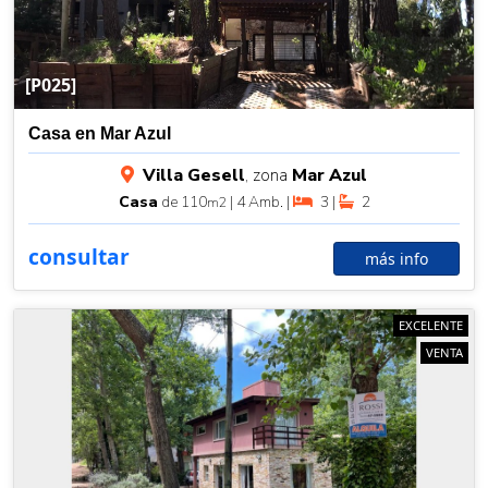
[P025]
Casa en Mar Azul
Villa Gesell
, zona
Mar Azul
Casa
de 110
| 4 Amb. |
3 |
2
m2
consultar
más info
EXCELENTE
VENTA