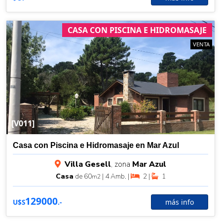
CASA CON PISCINA E HIDROMASAJE
VENTA
[V011]
Casa con Piscina e Hidromasaje en Mar Azul
Villa Gesell
, zona
Mar Azul
Casa
de 60
| 4 Amb. |
2 |
1
m2
129000
más info
U$S
.-