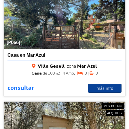
[P066]
Casa en Mar Azul
Villa Gesell
, zona
Mar Azul
Casa
de 100
| 4 Amb. |
3 |
3
m2
consultar
más info
MUY BUENO
ALQUILER