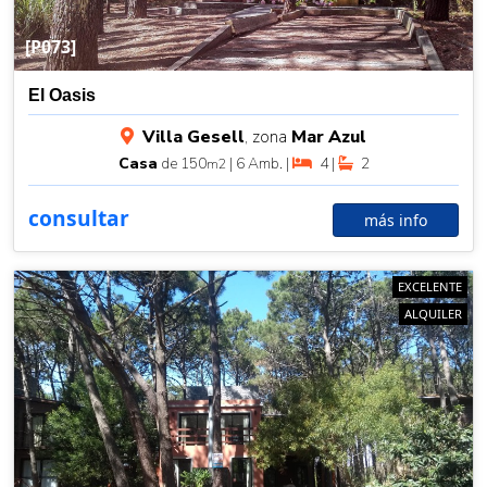
[P073]
El Oasis
Villa Gesell
, zona
Mar Azul
Casa
de 150
| 6 Amb. |
4 |
2
m2
consultar
más info
EXCELENTE
ALQUILER