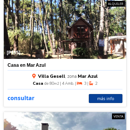
ALQUILER
[P115]
Casa en Mar Azul
Villa Gesell
, zona
Mar Azul
Casa
de 80
| 4 Amb. |
3 |
2
m2
consultar
más info
VENTA