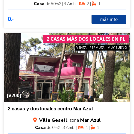
Casa
de 50
| 3 Amb. |
2 |
1
m2
0
más info
.-
2 CASAS MÁS DOS LOCALES EN PL
VENTA
PERMUTA
MUY BUENO
[V200]
2 casas y dos locales centro Mar Azul
Villa Gesell
, zona
Mar Azul
Casa
de 0
| 3 Amb. |
1 |
1
m2