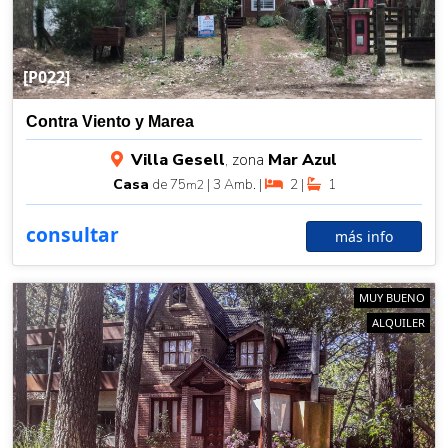
[P022]
Contra Viento y Marea
Villa Gesell
, zona
Mar Azul
Casa
de 75
| 3 Amb. |
2 |
1
m2
consultar
más info
MUY BUENO
ALQUILER