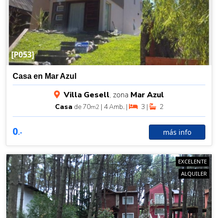
[P053]
Casa en Mar Azul
Villa Gesell
, zona
Mar Azul
Casa
de 70
| 4 Amb. |
3 |
2
m2
0
más info
.-
EXCELENTE
ALQUILER