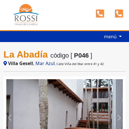
menú
La Abadía
código [
P046
]
Villa Gesell
,
Mar Azul
, Calle Viña del Mar entre 41 y 42
Previous
Next