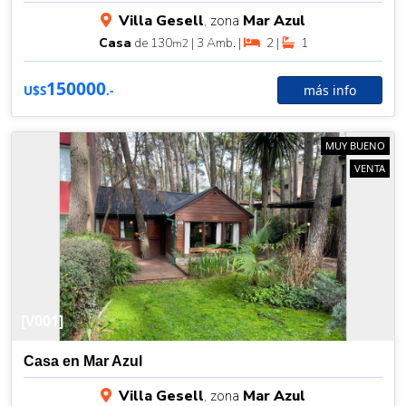
Villa Gesell
, zona
Mar Azul
Casa
de 130
| 3 Amb. |
2 |
1
m2
150000
más info
U$S
.-
MUY BUENO
VENTA
[V001]
Casa en Mar Azul
Villa Gesell
, zona
Mar Azul