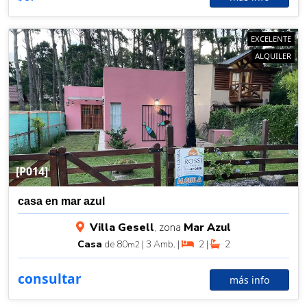
EXCELENTE
ALQUILER
[P014]
casa en mar azul
Villa Gesell
, zona
Mar Azul
Casa
de 80
| 3 Amb. |
2 |
2
m2
consultar
más info