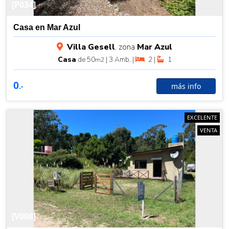
[P034]
Casa en Mar Azul
Villa Gesell
, zona
Mar Azul
Casa
de 50
| 3 Amb. |
2 |
1
m2
0
más info
.-
EXCELENTE
VENTA
[V008]