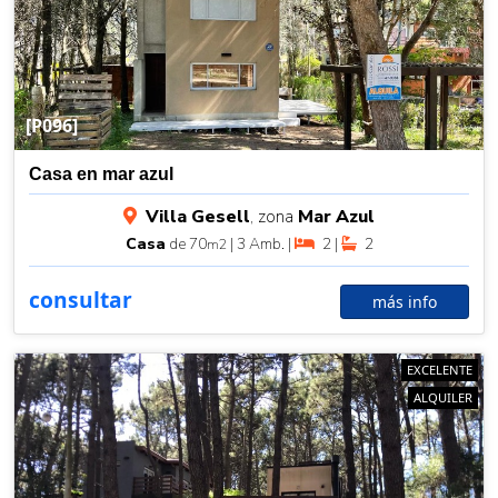
[P096]
Casa en mar azul
Villa Gesell
, zona
Mar Azul
Casa
de 70
| 3 Amb. |
2 |
2
m2
consultar
más info
EXCELENTE
ALQUILER