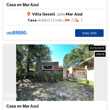
Casa en Mar Azul
Villa Gesell
, zona
Mar Azul
Casa
de 64
| 3 Amb. |
2 |
1
m2
89000
más info
U$S
.-
EXCELENTE
VENTA
[V013]
Casa en Mar Azul