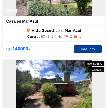
[V019]
Casa en Mar Azul
Villa Gesell
, zona
Mar Azul
Casa
de 80
| 3 Amb. |
2 |
1
m2
140000
más info
U$S
.-
MUY BUENO
ALQUILER