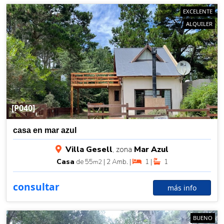
EXCELENTE
ALQUILER
[P040]
casa en mar azul
Villa Gesell
, zona
Mar Azul
Casa
de 55
| 2 Amb. |
1 |
1
m2
consultar
más info
BUENO