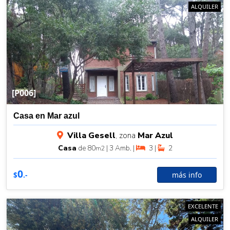
ALQUILER
[P006]
Casa en Mar azul
Villa Gesell
, zona
Mar Azul
Casa
de 80
| 3 Amb. |
3 |
2
m2
0
más info
$
.-
EXCELENTE
ALQUILER