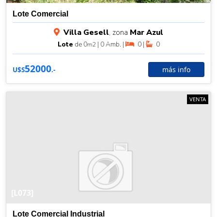
Lote Comercial
Villa Gesell
, zona
Mar Azul
Lote
de 0
| 0 Amb. |
0 |
0
m2
52000
más info
U$S
.-
VENTA
[L073]
Lote Comercial Industrial