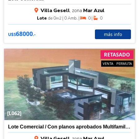
Villa Gesell
, zona
Mar Azul
Lote
de 0
| 0 Amb. |
0 |
0
m2
68000
más info
U$S
.-
RETASADO
VENTA
PERMUTA
[L062]
Lote Comercial / Con planos aprobados Multifamiliar
Villa Gesell
, zona
Mar Azul