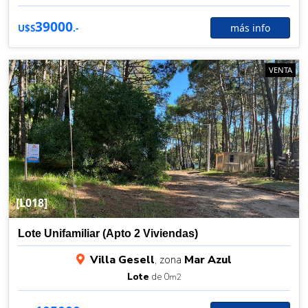
39000
más info
U$S
.-
VENTA
[L018]
Lote Unifamiliar (Apto 2 Viviendas)
Villa Gesell
, zona
Mar Azul
Lote
de 0
m2