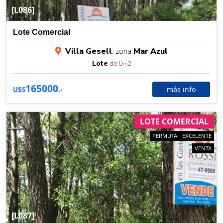
[L086]
Lote Comercial
Villa Gesell
, zona
Mar Azul
Lote
de 0
m2
165000
más info
U$S
.-
LOTE COMERCIAL
PERMUTA
EXCELENTE
VENTA
[L087]