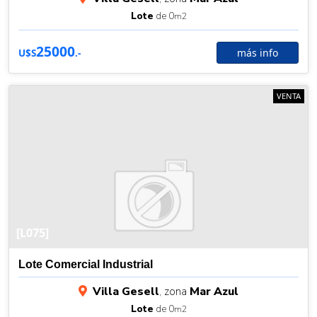
Lote
de 0
m2
25000
más info
U$S
.-
VENTA
[L075]
Lote Comercial Industrial
Villa Gesell
, zona
Mar Azul
Lote
de 0
m2