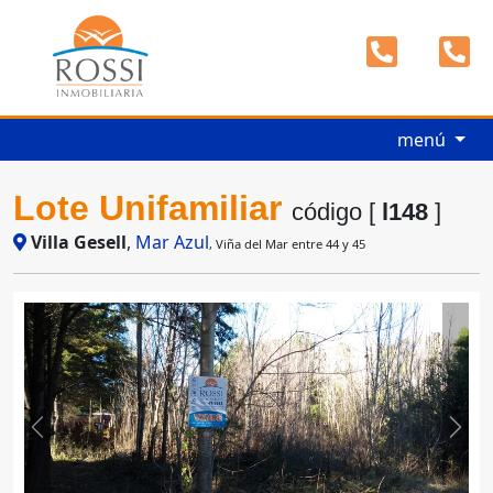
menú
Lote Unifamiliar
código [
l148
]
Villa Gesell
,
Mar Azul
, Viña del Mar entre 44 y 45
Previous
Next