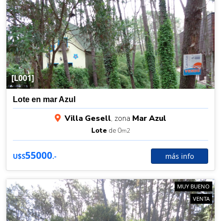
[L001]
Lote en mar Azul
Villa Gesell
, zona
Mar Azul
Lote
de 0
m2
55000
más info
U$S
.-
MUY BUENO
VENTA