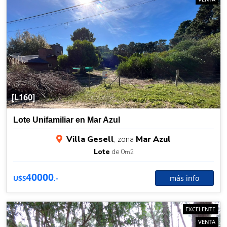
[L160]
Lote Unifamiliar en Mar Azul
Villa Gesell
, zona
Mar Azul
Lote
de 0
m2
40000
más info
U$S
.-
EXCELENTE
VENTA