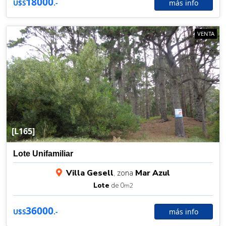
18000
más info
U$S
.-
VENTA
[L165]
Lote Unifamiliar
Villa Gesell
, zona
Mar Azul
Lote
de 0
m2
36000
más info
U$S
.-