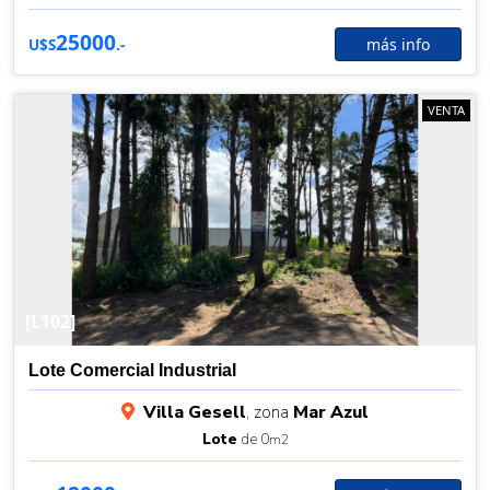
25000
más info
U$S
.-
VENTA
[L102]
Lote Comercial Industrial
Villa Gesell
, zona
Mar Azul
Lote
de 0
m2