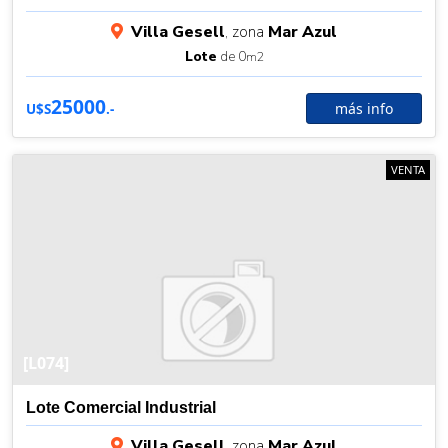
Villa Gesell
, zona
Mar Azul
Lote
de 0
m2
25000
más info
U$S
.-
VENTA
[L074]
Lote Comercial Industrial
Villa Gesell
, zona
Mar Azul