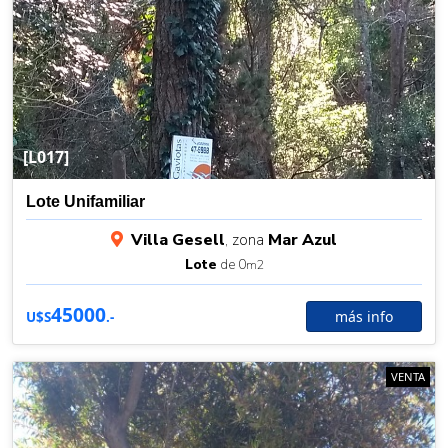
[L017]
Lote Unifamiliar
Villa Gesell
, zona
Mar Azul
Lote
de 0
m2
45000
más info
U$S
.-
VENTA