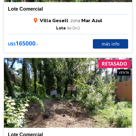
Lote Comercial
Villa Gesell
, zona
Mar Azul
Lote
de 0
m2
165000
más info
U$S
.-
RETASADO
VENTA
[L063]
Lote Comercial