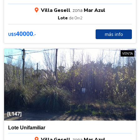
Villa Gesell
, zona
Mar Azul
Lote
de 0
m2
40000
más info
U$S
.-
VENTA
[L147]
Lote Unifamiliar
Villa Gesell
, zona
Mar Azul