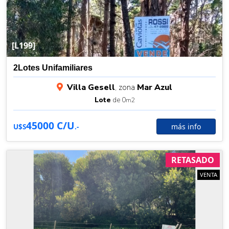
[L199]
2Lotes Unifamiliares
Villa Gesell
, zona
Mar Azul
Lote
de 0
m2
45000 C/U
más info
U$S
.-
RETASADO
VENTA