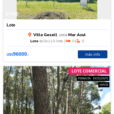
[L192]
Lote
Villa Gesell
, zona
Mar Azul
Lote
de 0
| 0 Amb. |
0 |
0
m2
96000
más info
U$S
.-
LOTE COMERCIAL
PERMUTA
EXCELENTE
VENTA