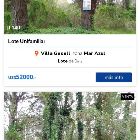
[L140]
Lote Unifamiliar
Villa Gesell
, zona
Mar Azul
Lote
de 0
m2
52000
más info
U$S
.-
VENTA