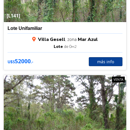
[L141]
Lote Unifamiliar
Villa Gesell
, zona
Mar Azul
Lote
de 0
m2
52000
más info
U$S
.-
VENTA