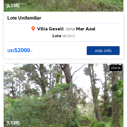
[L138]
Lote Unifamiliar
Villa Gesell
, zona
Mar Azul
Lote
de 0
m2
52000
más info
U$S
.-
VENTA
[L139]