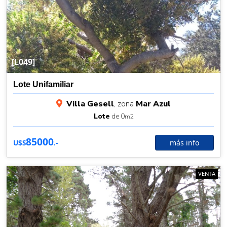
[L049]
Lote Unifamiliar
Villa Gesell
, zona
Mar Azul
Lote
de 0
m2
85000
más info
U$S
.-
VENTA