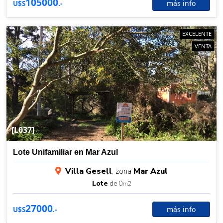
105000
más info
U$S
.-
EXCELENTE
VENTA
[L037]
Lote Unifamiliar en Mar Azul
Villa Gesell
, zona
Mar Azul
Lote
de 0
m2
27000
más info
U$S
.-