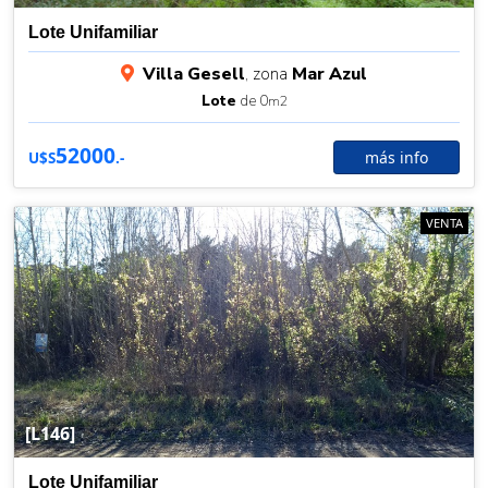
Lote Unifamiliar
Villa Gesell
, zona
Mar Azul
Lote
de 0
m2
52000
más info
U$S
.-
VENTA
[L146]
Lote Unifamiliar