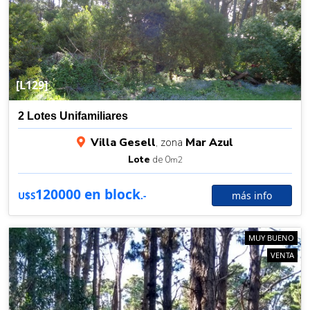
[L129]
2 Lotes Unifamiliares
Villa Gesell
, zona
Mar Azul
Lote
de 0
m2
120000 en block
más info
U$S
.-
MUY BUENO
VENTA