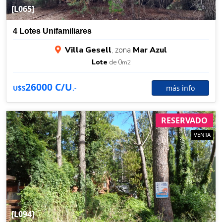
[L065]
4 Lotes Unifamiliares
Villa Gesell
, zona
Mar Azul
Lote
de 0
m2
26000 C/U
más info
U$S
.-
RESERVADO
VENTA
[L094]