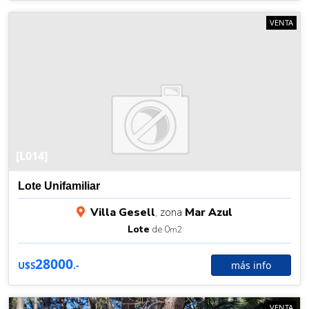
VENTA
[L014]
Lote Unifamiliar
Villa Gesell
, zona
Mar Azul
Lote
de 0
m2
28000
más info
U$S
.-
VENTA