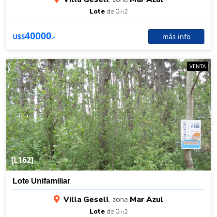
Lote
de 0
m2
40000
más info
U$S
.-
VENTA
[L162]
Lote Unifamiliar
Villa Gesell
, zona
Mar Azul
Lote
de 0
m2