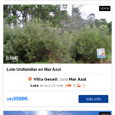
VENTA
[L164]
Lote Unifamiliar en Mar Azul
Villa Gesell
, zona
Mar Azul
Lote
de 0
| 0 Amb. |
0 |
0
m2
35000
más info
U$S
.-
VENTA