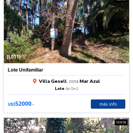
[L011]
Lote Unifamiliar
Villa Gesell
, zona
Mar Azul
Lote
de 0
m2
52000
más info
U$S
.-
VENTA