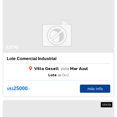
[L074]
Lote Comercial Industrial
Villa Gesell
, zona
Mar Azul
Lote
de 0
m2
25000
más info
U$S
.-
VENTA