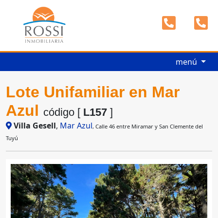
menú
Lote Unifamiliar en Mar
Azul
código [
L157
]
Villa Gesell
,
Mar Azul
, Calle 46 entre Miramar y San Clemente del
Tuyú