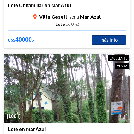
Lote Unifamiliar en Mar Azul
Villa Gesell
, zona
Mar Azul
Lote
de 0
m2
40000
más info
U$S
.-
EXCELENTE
VENTA
[L001]
Lote en mar Azul