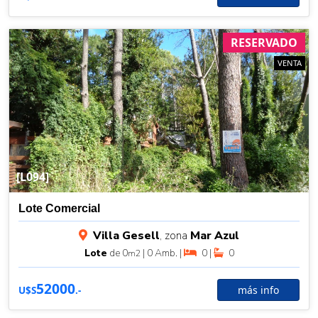
RESERVADO
VENTA
[L094]
Lote Comercial
Villa Gesell
, zona
Mar Azul
Lote
de 0
| 0 Amb. |
0 |
0
m2
52000
más info
U$S
.-