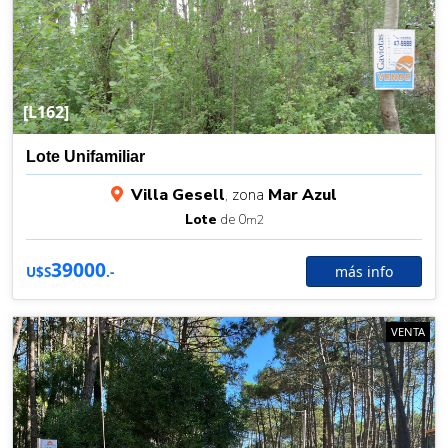
[L162]
Lote Unifamiliar
Villa Gesell
, zona
Mar Azul
Lote
de 0
m2
39000
más info
U$S
.-
VENTA