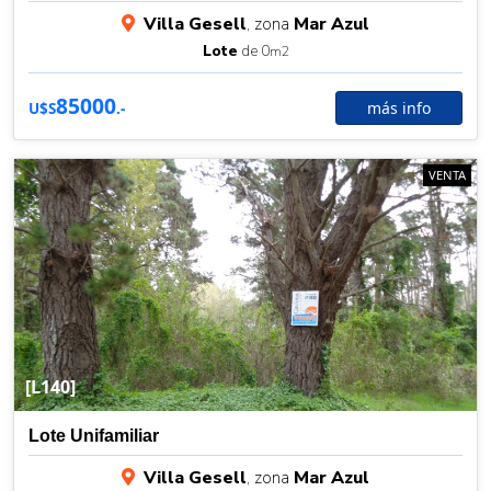
Villa Gesell
, zona
Mar Azul
Lote
de 0
m2
85000
más info
U$S
.-
VENTA
[L140]
Lote Unifamiliar
Villa Gesell
, zona
Mar Azul