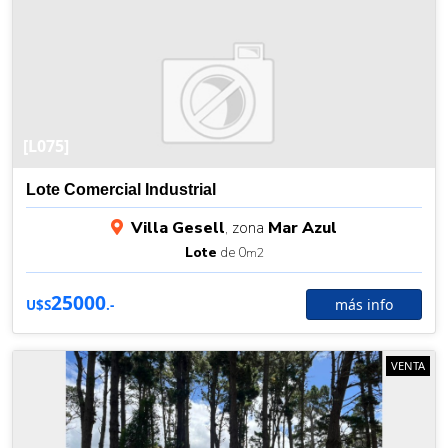
[L075]
Lote Comercial Industrial
Villa Gesell
, zona
Mar Azul
Lote
de 0
m2
25000
más info
U$S
.-
VENTA