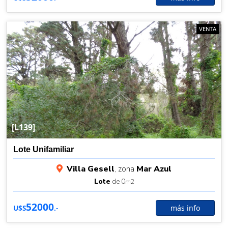
VENTA
[L139]
Lote Unifamiliar
Villa Gesell
, zona
Mar Azul
Lote
de 0
m2
52000
más info
U$S
.-