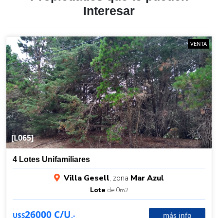
Interesar
VENTA
[L065]
4 Lotes Unifamiliares
Villa Gesell
, zona
Mar Azul
Lote
de 0
m2
26000 C/U
más info
U$S
.-