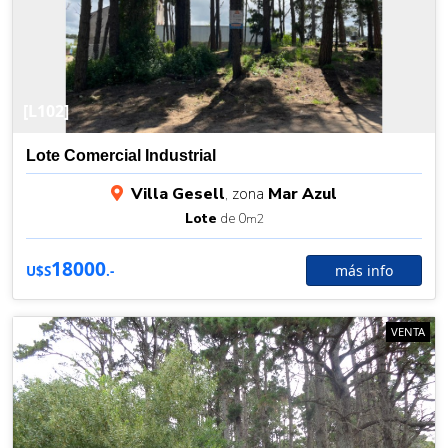
[L102]
Lote Comercial Industrial
Villa Gesell
, zona
Mar Azul
Lote
de 0
m2
18000
más info
U$S
.-
VENTA