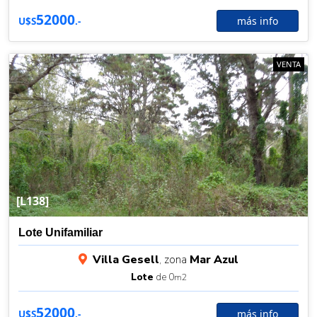
52000
más info
U$S
.-
VENTA
[L138]
Lote Unifamiliar
Villa Gesell
, zona
Mar Azul
Lote
de 0
m2
52000
más info
U$S
.-