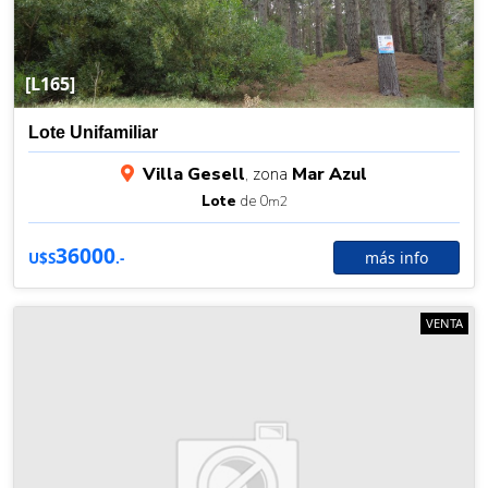
[L165]
Lote Unifamiliar
Villa Gesell
, zona
Mar Azul
Lote
de 0
m2
36000
más info
U$S
.-
VENTA