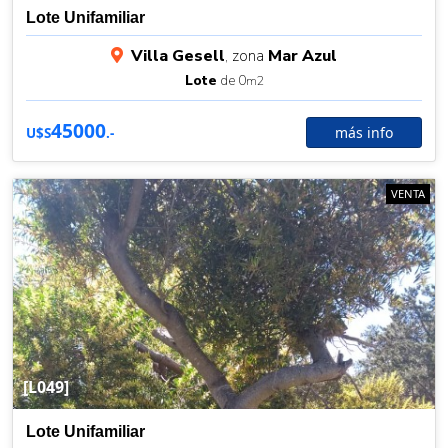
Lote Unifamiliar
Villa Gesell
, zona
Mar Azul
Lote
de 0
m2
45000
más info
U$S
.-
VENTA
[L049]
Lote Unifamiliar