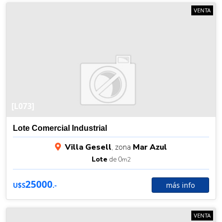
VENTA
[L073]
Lote Comercial Industrial
Villa Gesell
, zona
Mar Azul
Lote
de 0
m2
25000
más info
U$S
.-
VENTA