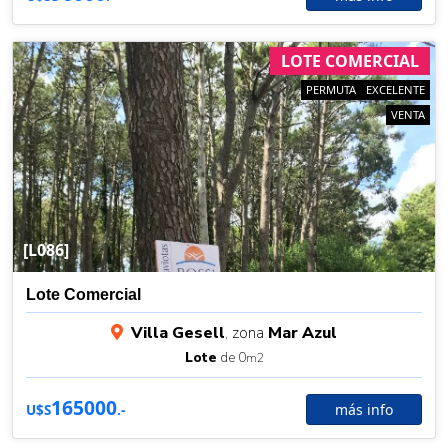
LOTE COMERCIAL
PERMUTA
EXCELENTE
VENTA
[L086]
Lote Comercial
Villa Gesell
, zona
Mar Azul
Lote
de 0
m2
165000
más info
U$S
.-