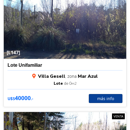
[L147]
Lote Unifamiliar
Villa Gesell
, zona
Mar Azul
Lote
de 0
m2
40000
más info
U$S
.-
VENTA