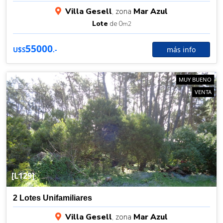
Villa Gesell
, zona
Mar Azul
Lote
de 0
m2
55000
más info
U$S
.-
MUY BUENO
VENTA
[L129]
2 Lotes Unifamiliares
Villa Gesell
, zona
Mar Azul