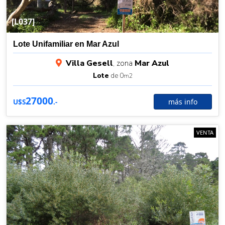
[L037]
Lote Unifamiliar en Mar Azul
Villa Gesell
, zona
Mar Azul
Lote
de 0
m2
27000
más info
U$S
.-
VENTA