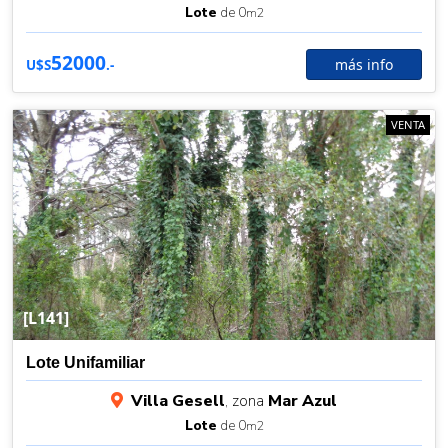
Lote
de 0
m2
52000
más info
U$S
.-
VENTA
[L141]
Lote Unifamiliar
Villa Gesell
, zona
Mar Azul
Lote
de 0
m2