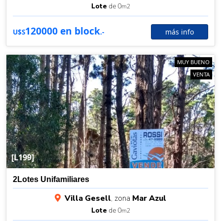
Lote
de 0
m2
120000 en block
más info
U$S
.-
MUY BUENO
VENTA
[L199]
2Lotes Unifamiliares
Villa Gesell
, zona
Mar Azul
Lote
de 0
m2