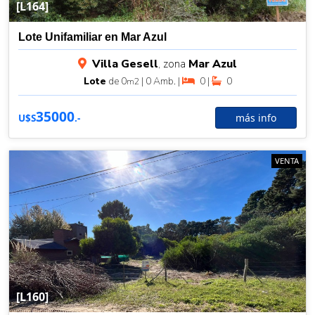
[L164]
Lote Unifamiliar en Mar Azul
Villa Gesell
, zona
Mar Azul
Lote
de 0
| 0 Amb. |
0 |
0
m2
35000
más info
U$S
.-
VENTA
[L160]