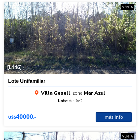
VENTA
[L146]
Lote Unifamiliar
Villa Gesell
, zona
Mar Azul
Lote
de 0
m2
40000
más info
U$S
.-
VENTA