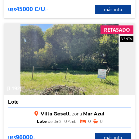
45000 C/U
más info
U$S
.-
RETASADO
VENTA
[L192]
Lote
Villa Gesell
, zona
Mar Azul
Lote
de 0
| 0 Amb. |
0 |
0
m2
96000
más info
U$S
.-