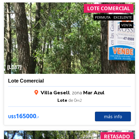
LOTE COMERCIAL
PERMUTA
EXCELENTE
VENTA
[L087]
Lote Comercial
Villa Gesell
, zona
Mar Azul
Lote
de 0
m2
165000
más info
U$S
.-
RETASADO