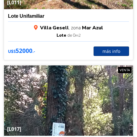
[L011]
Lote Unifamiliar
Villa Gesell
, zona
Mar Azul
Lote
de 0
m2
52000
más info
U$S
.-
VENTA
[L017]