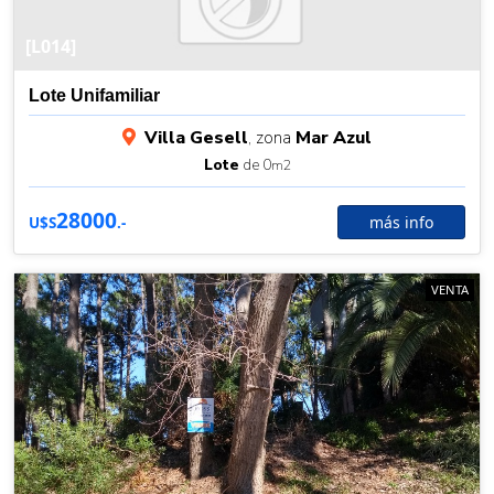
[L014]
Lote Unifamiliar
Villa Gesell
, zona
Mar Azul
Lote
de 0
m2
28000
más info
U$S
.-
VENTA