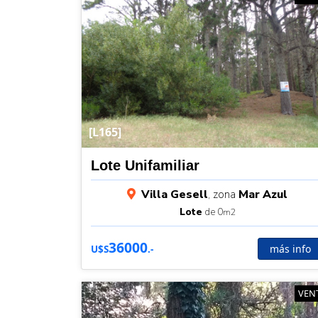
[L165]
Lote Unifamiliar
Villa Gesell
, zona
Mar Azul
Lote
de 0
m2
36000
más info
U$S
.-
VEN