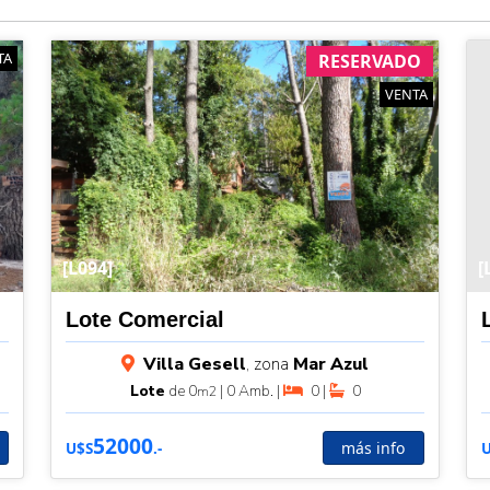
TA
RESERVADO
VENTA
[L094]
[
Lote Comercial
Villa Gesell
, zona
Mar Azul
Lote
de 0
| 0 Amb. |
0 |
0
m2
52000
más info
U$S
.-