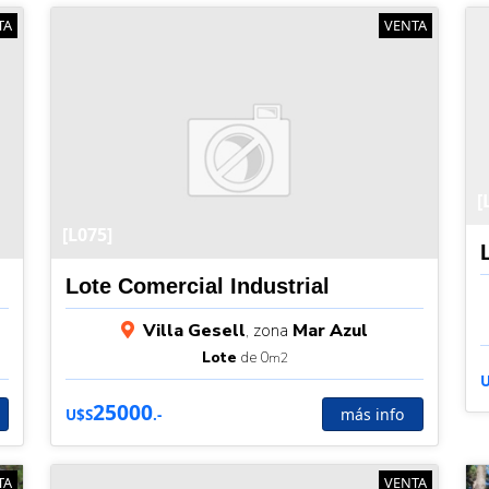
TA
VENTA
[
[L075]
Lote Comercial Industrial
Villa Gesell
, zona
Mar Azul
Lote
de 0
m2
25000
más info
U$S
.-
TA
VENTA