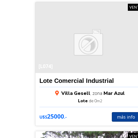
VEN
[L074]
Lote Comercial Industrial
Villa Gesell
, zona
Mar Azul
Lote
de 0
m2
25000
más info
U$S
.-
VEN