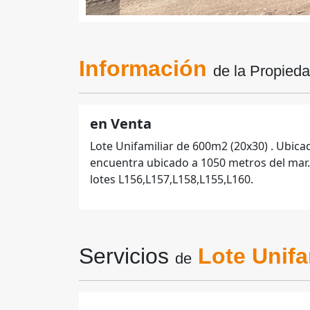
Información
de la Propied
en Venta
Lote Unifamiliar de 600m2 (20x30) . Ubica
encuentra ubicado a 1050 metros del mar.
lotes L156,L157,L158,L155,L160.
Servicios
Lote Unifa
de