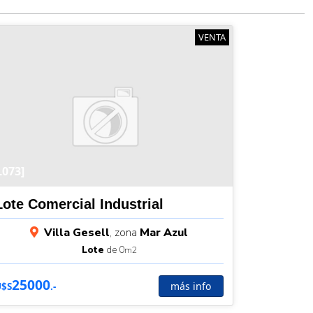
VENTA
L073]
Lote Comercial Industrial
Villa Gesell
, zona
Mar Azul
Lote
de 0
m2
25000
más info
U$S
.-