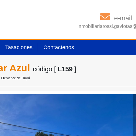
e-mail
inmobiliariarossi.gaviota
Tasaciones
Contactenos
ar Azul
código [
L159
]
n Clemente del Tuyú