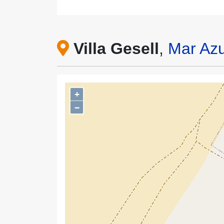
Villa Gesell
,
Mar Azu
+
−