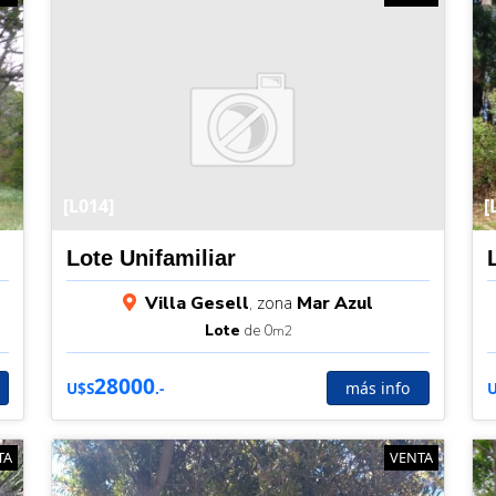
[L014]
[
Lote Unifamiliar
Villa Gesell
, zona
Mar Azul
Lote
de 0
m2
28000
más info
U$S
.-
TA
VENTA