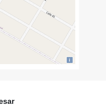
i
esar