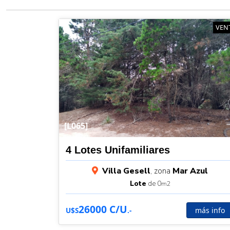
VEN
[L065]
4 Lotes Unifamiliares
Villa Gesell
, zona
Mar Azul
Lote
de 0
m2
26000 C/U
más info
U$S
.-