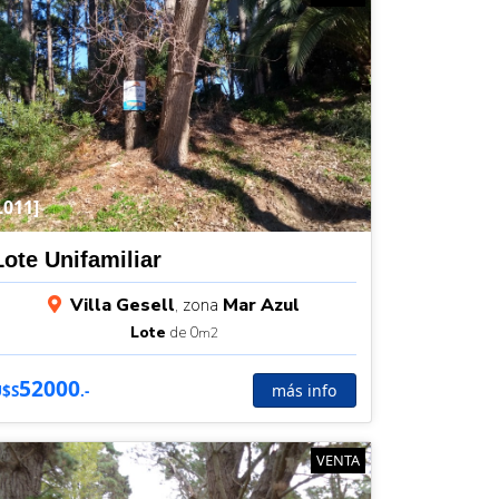
L011]
Lote Unifamiliar
Villa Gesell
, zona
Mar Azul
Lote
de 0
m2
52000
más info
U$S
.-
VENTA