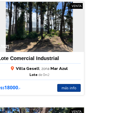
VENTA
L102]
Lote Comercial Industrial
Villa Gesell
, zona
Mar Azul
Lote
de 0
m2
18000
más info
U$S
.-
VENTA