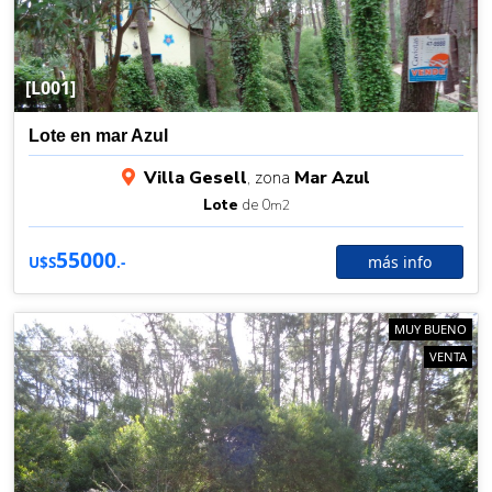
[L001]
Lote en mar Azul
Villa Gesell
, zona
Mar Azul
Lote
de 0
m2
55000
más info
U$S
.-
MUY BUENO
VENTA