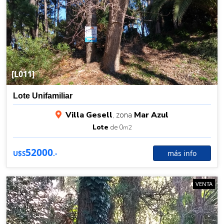
[L011]
Lote Unifamiliar
Villa Gesell
, zona
Mar Azul
Lote
de 0
m2
52000
más info
U$S
.-
VENTA