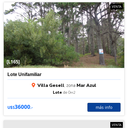
VENTA
[L165]
Lote Unifamiliar
Villa Gesell
, zona
Mar Azul
Lote
de 0
m2
36000
más info
U$S
.-
VENTA