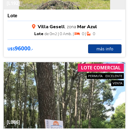
[L192]
Lote
Villa Gesell
, zona
Mar Azul
Lote
de 0
| 0 Amb. |
0 |
0
m2
96000
más info
U$S
.-
LOTE COMERCIAL
PERMUTA
EXCELENTE
VENTA
[L086]