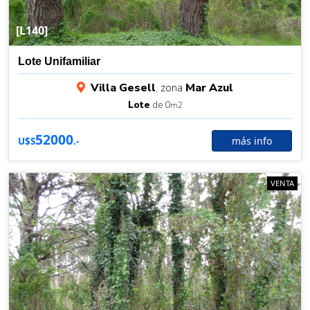
[L140]
Lote Unifamiliar
Villa Gesell
, zona
Mar Azul
Lote
de 0
m2
52000
más info
U$S
.-
VENTA