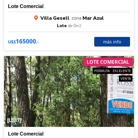
Lote Comercial
Villa Gesell
, zona
Mar Azul
Lote
de 0
m2
165000
más info
U$S
.-
LOTE COMERCIAL
PERMUTA
EXCELENTE
VENTA
[L087]
Lote Comercial