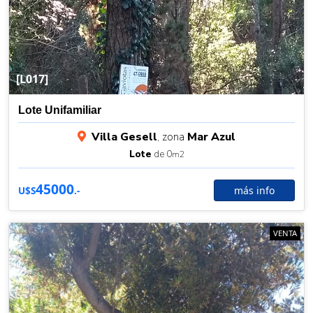
[L017]
Lote Unifamiliar
Villa Gesell
, zona
Mar Azul
Lote
de 0
m2
45000
más info
U$S
.-
VENTA