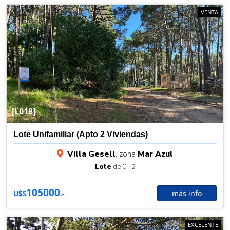
VENTA
[L018]
Lote Unifamiliar (Apto 2 Viviendas)
Villa Gesell
, zona
Mar Azul
Lote
de 0
m2
105000
más info
U$S
.-
EXCELENTE