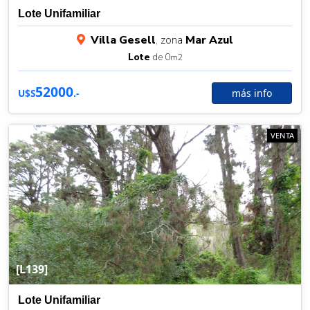
Lote Unifamiliar
Villa Gesell
, zona
Mar Azul
Lote
de 0
m2
52000
más info
U$S
.-
VENTA
[L139]
Lote Unifamiliar