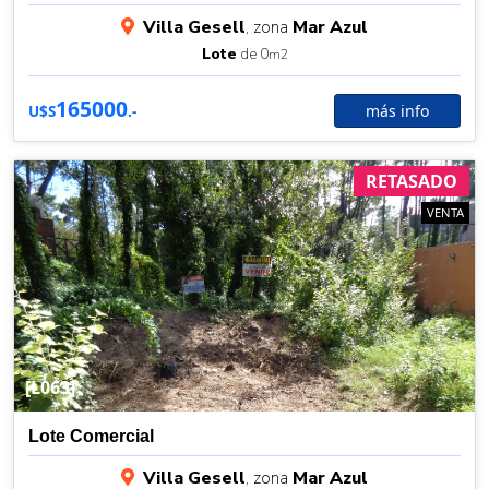
Villa Gesell
, zona
Mar Azul
Lote
de 0
m2
165000
más info
U$S
.-
RETASADO
VENTA
[L063]
Lote Comercial
Villa Gesell
, zona
Mar Azul