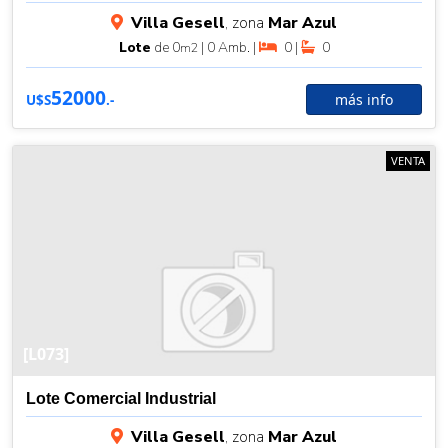
Villa Gesell
, zona
Mar Azul
Lote
de 0
| 0 Amb. |
0 |
0
m2
52000
más info
U$S
.-
VENTA
[L073]
Lote Comercial Industrial
Villa Gesell
, zona
Mar Azul