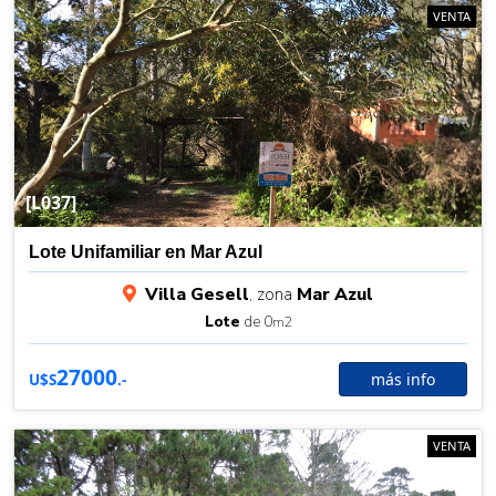
VENTA
[L037]
Lote Unifamiliar en Mar Azul
Villa Gesell
, zona
Mar Azul
Lote
de 0
m2
27000
más info
U$S
.-
VENTA