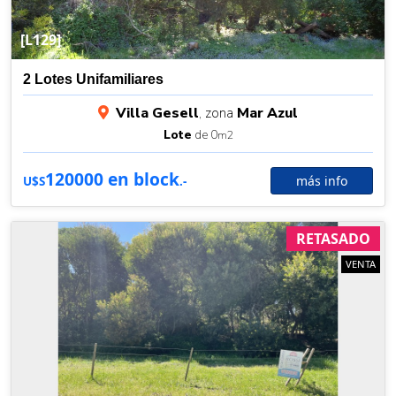
[L129]
2 Lotes Unifamiliares
Villa Gesell
, zona
Mar Azul
Lote
de 0
m2
120000 en block
más info
U$S
.-
RETASADO
VENTA