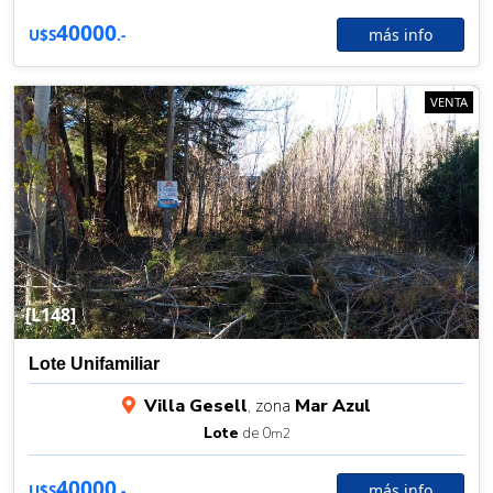
40000
más info
U$S
.-
VENTA
[L148]
Lote Unifamiliar
Villa Gesell
, zona
Mar Azul
Lote
de 0
m2
40000
más info
U$S
.-