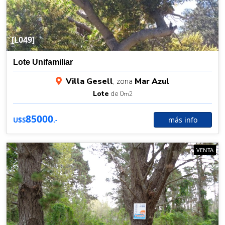
[L049]
Lote Unifamiliar
Villa Gesell
, zona
Mar Azul
Lote
de 0
m2
85000
más info
U$S
.-
VENTA