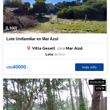
[L160]
Lote Unifamiliar en Mar Azul
Villa Gesell
, zona
Mar Azul
Lote
de 0
m2
40000
más info
U$S
.-
EXCELENTE
VENTA