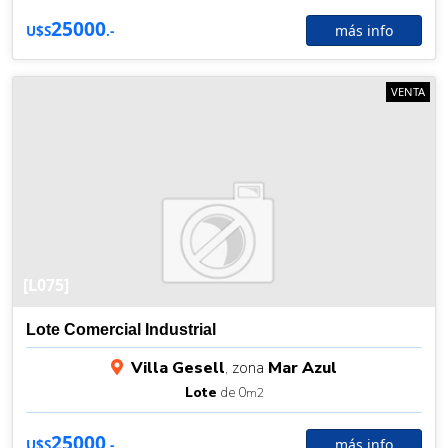
25000
más info
U$S
.-
VENTA
[L075]
Lote Comercial Industrial
Villa Gesell
, zona
Mar Azul
Lote
de 0
m2
25000
más info
U$S
.-