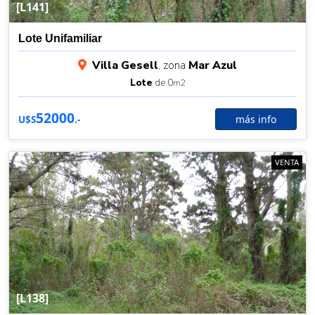
[L141]
Lote Unifamiliar
Villa Gesell
, zona
Mar Azul
Lote
de 0
m2
52000
más info
U$S
.-
VENTA
[L138]