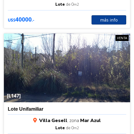
Lote
de 0
m2
40000
más info
U$S
.-
VENTA
[L147]
Lote Unifamiliar
Villa Gesell
, zona
Mar Azul
Lote
de 0
m2