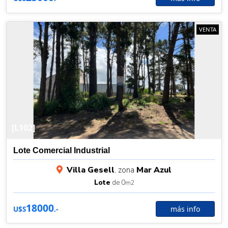
VENTA
[L102]
Lote Comercial Industrial
Villa Gesell
, zona
Mar Azul
Lote
de 0
m2
18000
más info
U$S
.-