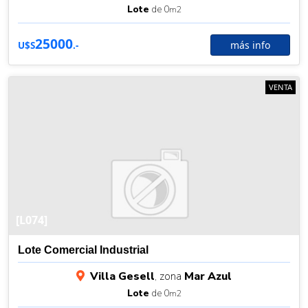
Lote
de 0
m2
25000
más info
U$S
.-
VENTA
[L074]
Lote Comercial Industrial
Villa Gesell
, zona
Mar Azul
Lote
de 0
m2