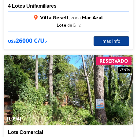
4 Lotes Unifamiliares
Villa Gesell
, zona
Mar Azul
Lote
de 0
m2
26000 C/U
más info
U$S
.-
RESERVADO
VENTA
[L094]
Lote Comercial