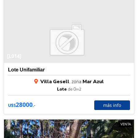
[L014]
Lote Unifamiliar
Villa Gesell
, zona
Mar Azul
Lote
de 0
m2
28000
más info
U$S
.-
VENTA