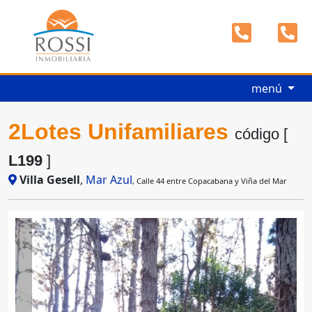
menú
2Lotes Unifamiliares
código [
L199
]
Villa Gesell
,
Mar Azul
, Calle 44 entre Copacabana y Viña del Mar