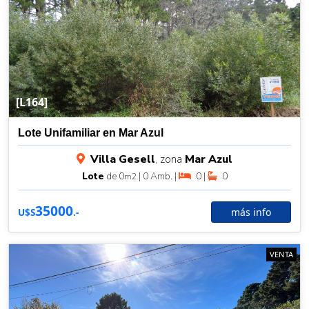
[L164]
Lote Unifamiliar en Mar Azul
Villa Gesell
, zona
Mar Azul
Lote
de 0
| 0 Amb. |
0 |
0
m2
35000
más info
U$S
.-
VENTA