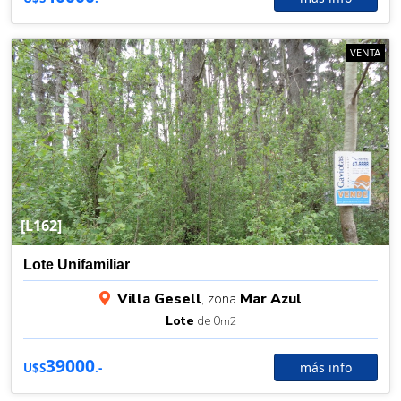
VENTA
[L162]
Lote Unifamiliar
Villa Gesell
, zona
Mar Azul
Lote
de 0
m2
39000
más info
U$S
.-