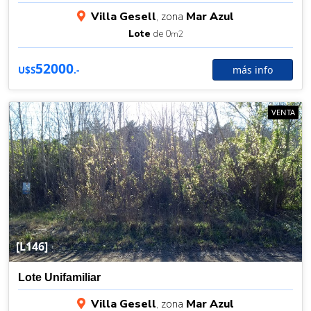
Villa Gesell
, zona
Mar Azul
Lote
de 0
m2
52000
más info
U$S
.-
VENTA
[L146]
Lote Unifamiliar
Villa Gesell
, zona
Mar Azul