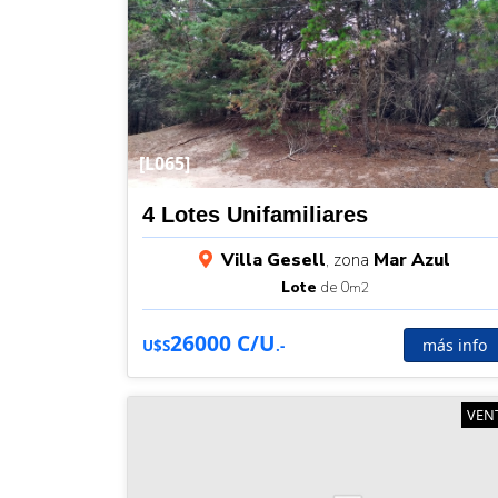
[L065]
4 Lotes Unifamiliares
Villa Gesell
, zona
Mar Azul
Lote
de 0
m2
26000 C/U
más info
U$S
.-
VEN