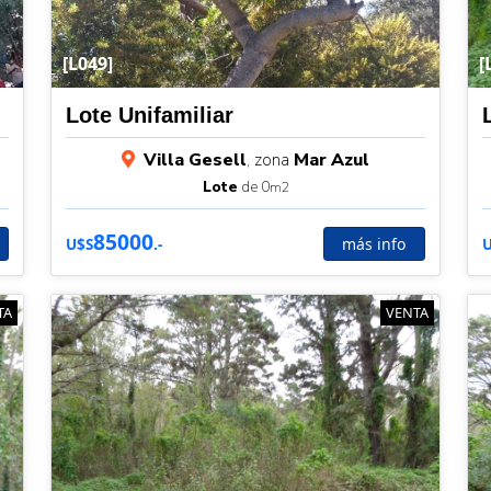
[L049]
[
Lote Unifamiliar
Villa Gesell
, zona
Mar Azul
Lote
de 0
m2
85000
más info
U$S
.-
TA
VENTA