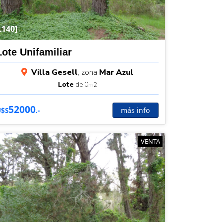
L140]
Lote Unifamiliar
Villa Gesell
, zona
Mar Azul
Lote
de 0
m2
52000
más info
U$S
.-
VENTA