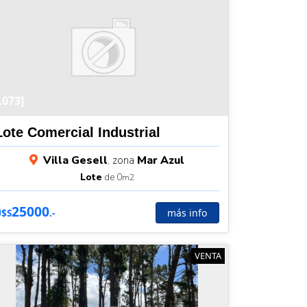
L073]
Lote Comercial Industrial
Villa Gesell
, zona
Mar Azul
Lote
de 0
m2
25000
más info
U$S
.-
VENTA