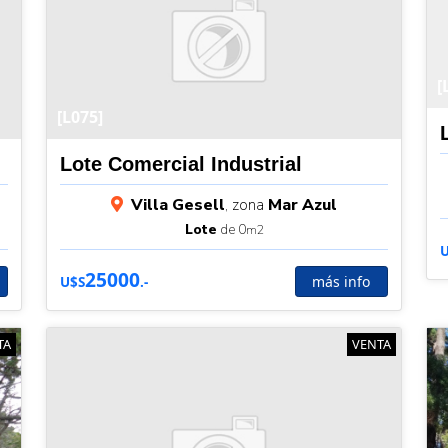
[
[L075]
Lote Comercial Industrial
Villa Gesell
, zona
Mar Azul
Lote
de 0
m2
25000
más info
U$S
.-
TA
VENTA