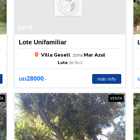
[L014]
[
Lote Unifamiliar
Villa Gesell
, zona
Mar Azul
Lote
de 0
m2
28000
más info
U$S
.-
TA
VENTA