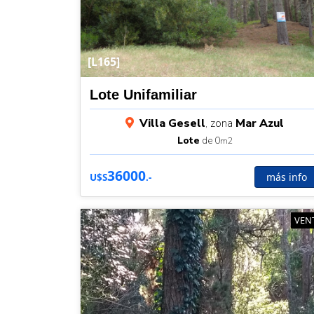
[L165]
Lote Unifamiliar
Villa Gesell
, zona
Mar Azul
Lote
de 0
m2
36000
más info
U$S
.-
VEN