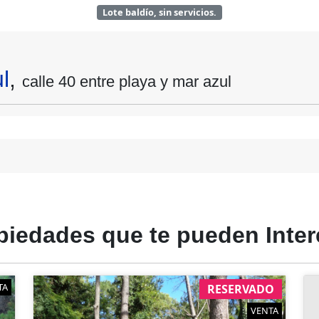
Lote baldío, sin servicios.
l
,
calle 40 entre playa y mar azul
piedades
que te
pueden
Inter
TA
RESERVADO
VENTA