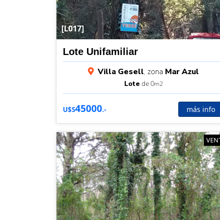
[L017]
Lote Unifamiliar
Villa Gesell
, zona
Mar Azul
Lote
de 0
m2
45000
más info
U$S
.-
VEN