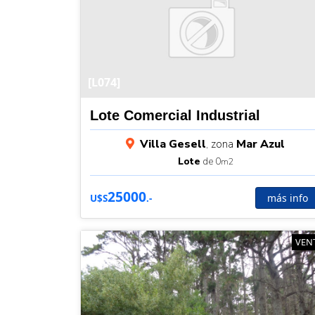
[L074]
Lote Comercial Industrial
Villa Gesell
, zona
Mar Azul
Lote
de 0
m2
25000
más info
U$S
.-
VEN