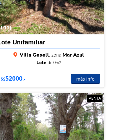
L011]
Lote Unifamiliar
Villa Gesell
, zona
Mar Azul
Lote
de 0
m2
52000
más info
U$S
.-
VENTA