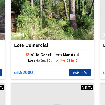
[L094]
[
Lote Comercial
Villa Gesell
, zona
Mar Azul
Lote
de 0
| 0 Amb. |
0 |
0
m2
52000
más info
U$S
.-
TA
VENTA