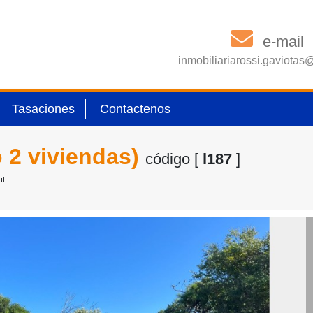
e-mail
inmobiliariarossi.gaviota
Tasaciones
Contactenos
o 2 viviendas)
código [
l187
]
ul