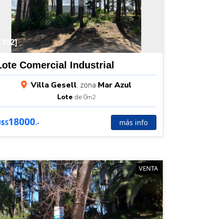
L102]
Lote Comercial Industrial
Villa Gesell
, zona
Mar Azul
Lote
de 0
m2
18000
más info
U$S
.-
VENTA