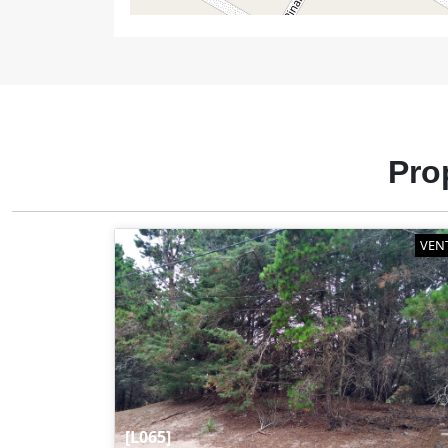
Pro
VEN
[L065]