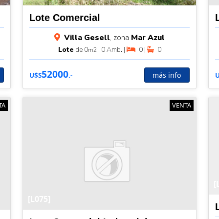
Lote Comercial
Villa Gesell
, zona
Mar Azul
Lote
de 0
| 0 Amb. |
0 |
0
m2
52000
más info
U$S
.-
TA
VENTA
[
[L075]