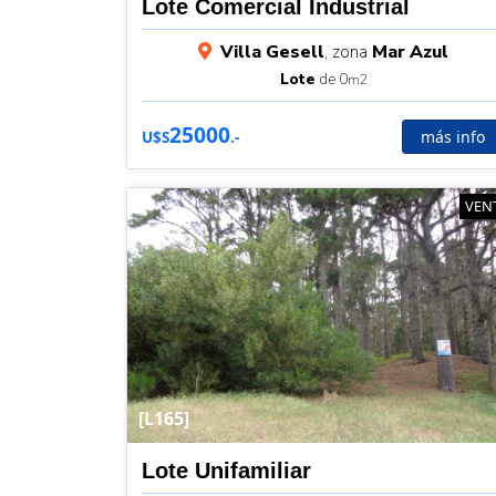
Lote Comercial Industrial
Villa Gesell
, zona
Mar Azul
Lote
de 0
m2
25000
más info
U$S
.-
VEN
[L165]
Lote Unifamiliar