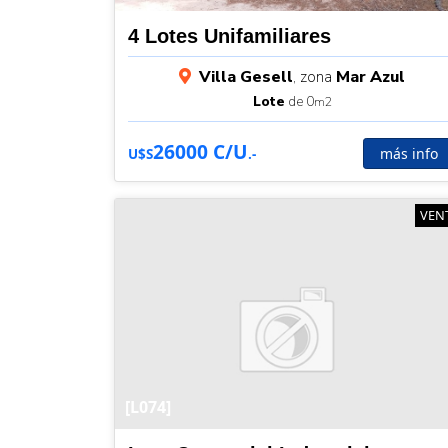
4 Lotes Unifamiliares
Villa Gesell
, zona
Mar Azul
Lote
de 0
m2
26000 C/U
más info
U$S
.-
VEN
[L074]