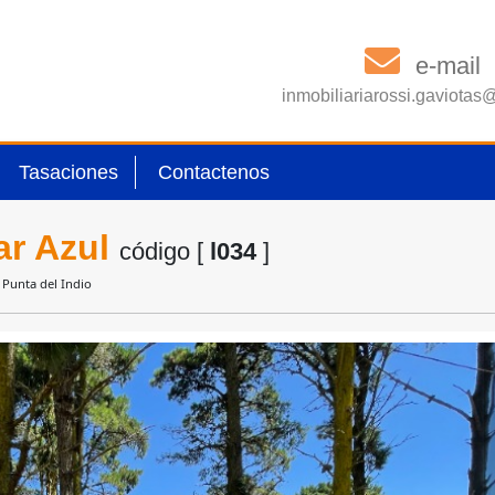
e-mail
inmobiliariarossi.gaviota
Tasaciones
Contactenos
ar Azul
código [
l034
]
y Punta del Indio