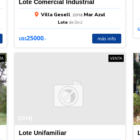
Lote Comercial Industrial
Villa Gesell
, zona
Mar Azul
Lote
de 0
m2
25000
más info
U$S
.-
TA
VENTA
[L014]
[
Lote Unifamiliar