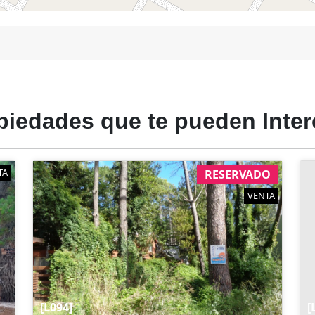
piedades
que te
pueden
Inter
TA
RESERVADO
VENTA
[L094]
[