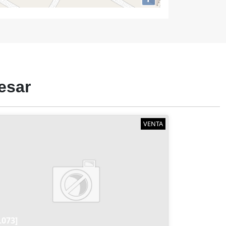
esar
VENTA
L073]