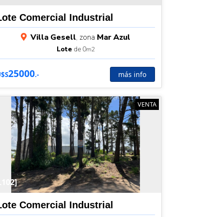
Lote Comercial Industrial
Villa Gesell
, zona
Mar Azul
Lote
de 0
m2
25000
más info
U$S
.-
VENTA
L102]
Lote Comercial Industrial