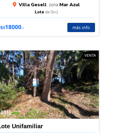
Villa Gesell
, zona
Mar Azul
Lote
de 0
m2
18000
más info
U$S
.-
VENTA
L011]
Lote Unifamiliar